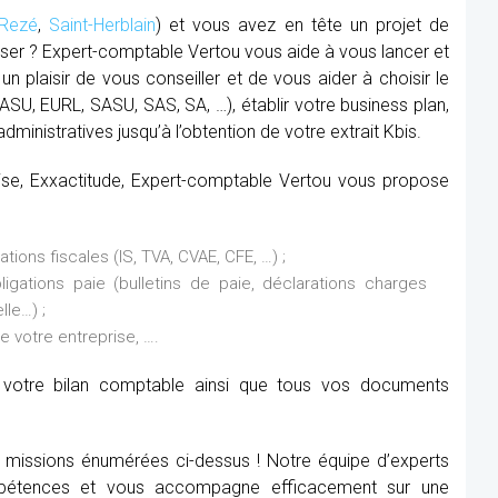
Rezé
,
Saint-Herblain
) et vous avez en tête un projet de
iser ? Expert-comptable Vertou vous aide à vous lancer et
un plaisir de vous conseiller et de vous aider à choisir le
(SASU, EURL, SASU, SAS, SA, …), établir votre business plan,
dministratives jusqu’à l’obtention de votre extrait Kbis.
rise, Exxactitude, Expert-comptable Vertou vous propose
ions fiscales (IS, TVA, CVAE, CFE, …) ;
ations paie (bulletins de paie, déclarations charges
lle…) ;
de votre entreprise, ….
it votre bilan comptable ainsi que tous vos documents
x missions énumérées ci-dessus ! Notre équipe d’experts
étences et vous accompagne efficacement sur une