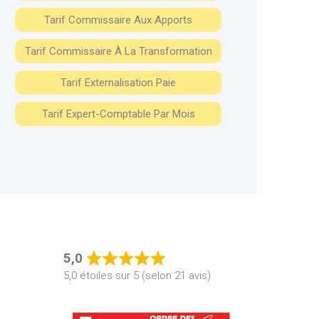
Tarif Commissaire Aux Apports
Tarif Commissaire À La Transformation
Tarif Externalisation Paie
Tarif Expert-Comptable Par Mois
5,0
Rated
5,0 étoiles sur 5 (selon 21 avis)
5,0
out
of