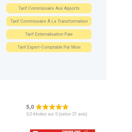
Tarif Commissaire Aux Apports
Tarif Commissaire À La Transformation
Tarif Externalisation Paie
Tarif Expert-Comptable Par Mois
5,0
Rated
5,0 étoiles sur 5 (selon 21 avis)
5,0
out
of