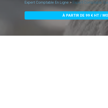
Expert Comptable En Ligne
>
Expert-Comptable Sai
À PARTIR DE 99 € HT / M