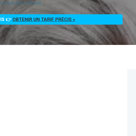
nt-Jean-De-La-Ruelle
OIS 👉
OBTENIR UN TARIF PRÉCIS »