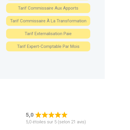
Tarif Commissaire Aux Apports
Tarif Commissaire À La Transformation
Tarif Externalisation Paie
Tarif Expert-Comptable Par Mois
5,0
Rated
5,0 étoiles sur 5 (selon 21 avis)
5,0