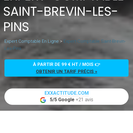
SAINT-BREVIN-LES-
PINS
Expert Comptable En Ligne
>
Expert-Comptable Saint-Brevin-
Les-Pins
À PARTIR DE 99 € HT / MOIS 👉
OBTENIR UN TARIF PRÉCIS »
EXXACTITUDE.COM
5/5 Google
+21 avis