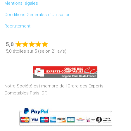
Mentions légales
Conditions Générales d’Utilisation
Recrutement
5,0
Rated
5,0 étoiles sur 5 (selon 21 avis)
5,0
out
of
5
Notre Société est membre de l’Ordre des Experts-
Comptables Paris IDF.