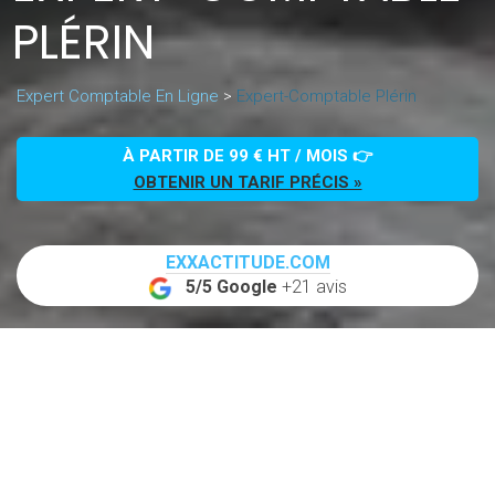
PLÉRIN
Expert Comptable En Ligne
>
Expert-Comptable Plérin
À PARTIR DE 99 € HT / MOIS 👉
OBTENIR UN TARIF PRÉCIS »
EXXACTITUDE.COM
5/5 Google
+21 avis