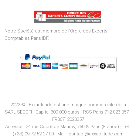
out
of
5
Notre Société est membre de l’Ordre des Experts-
Comptables Paris IDF.
2022 © - Exxactitude est une marque commerciale de la
SARL SECOFI - Capital 300 000 euros -
RCS
Paris
712 023 357 -
FR06712023357
Adresse :
24 rue Godot de Mauroy, 75009 Paris (France) - Tél :
(+33) 09.72.52.27.00 - Mail : contact@exxactitude.com