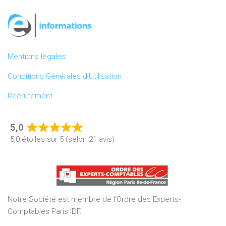
Mentions légales
Conditions Générales d’Utilisation
Recrutement
5,0
Rated
5,0 étoiles sur 5 (selon 21 avis)
5,0
out
of
5
Notre Société est membre de l’Ordre des Experts-
Comptables Paris IDF.