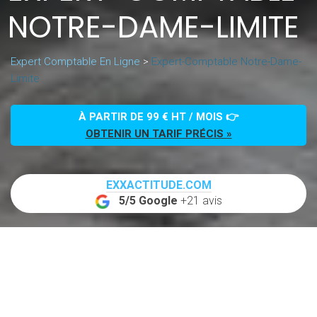
NOTRE-DAME-LIMITE
Expert Comptable En Ligne
>
Expert-Comptable Notre-Dame-
Limite
À PARTIR DE 99 € HT / MOIS 👉
OBTENIR UN TARIF PRÉCIS »
EXXACTITUDE.COM
5/5 Google
+21 avis