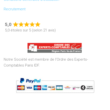
Recrutement
5,0
Rated
5,0 étoiles sur 5 (selon 21 avis)
5,0
out
of
5
Notre Société est membre de l’Ordre des Experts-
Comptables Paris IDF.