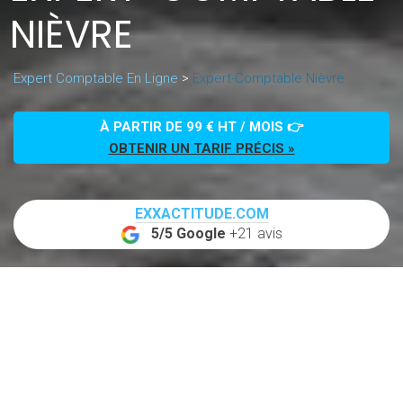
NIÈVRE
Expert Comptable En Ligne
>
Expert-Comptable Nièvre
À PARTIR DE 99 € HT / MOIS 👉
OBTENIR UN TARIF PRÉCIS »
EXXACTITUDE.COM
5/5 Google
+21 avis