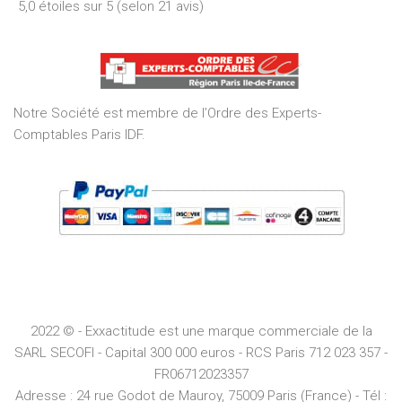
5,0 étoiles sur 5 (selon 21 avis)
5,0
out
of
5
Notre Société est membre de l’Ordre des Experts-
Comptables Paris IDF.
2022 © - Exxactitude est une marque commerciale de la
SARL SECOFI - Capital 300 000 euros -
RCS
Paris
712 023 357 -
FR06712023357
Adresse :
24 rue Godot de Mauroy, 75009 Paris (France) - Tél :