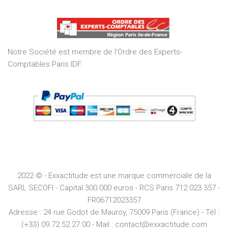
out
of
5
Notre Société est membre de l’Ordre des Experts-
Comptables Paris IDF.
2022 © - Exxactitude est une marque commerciale de la
SARL SECOFI - Capital 300 000 euros -
RCS
Paris
712 023 357 -
FR06712023357
Adresse :
24 rue Godot de Mauroy, 75009 Paris (France) - Tél :
(+33) 09.72.52.27.00 - Mail : contact@exxactitude.com