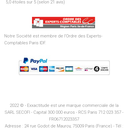
5,0 étoiles sur 5 (selon 21 avis)
5,0
out
of
5
Notre Société est membre de l’Ordre des Experts-
Comptables Paris IDF.
2022 © - Exxactitude est une marque commerciale de la
SARL SECOFI - Capital 300 000 euros -
RCS
Paris
712 023 357 -
FR06712023357
Adresse :
24 rue Godot de Mauroy, 75009 Paris (France) - Tél :