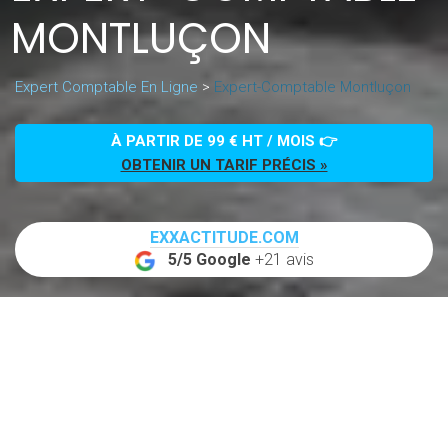
MONTLUÇON
Expert Comptable En Ligne
>
Expert-Comptable Montluçon
À PARTIR DE 99 € HT / MOIS 👉
OBTENIR UN TARIF PRÉCIS »
EXXACTITUDE.COM
5/5 Google
+21 avis