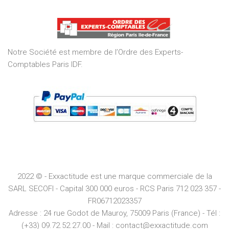
out
of
5
Notre Société est membre de l’Ordre des Experts-
Comptables Paris IDF.
2022 © - Exxactitude est une marque commerciale de la
SARL SECOFI - Capital 300 000 euros -
RCS
Paris
712 023 357 -
FR06712023357
Adresse :
24 rue Godot de Mauroy, 75009 Paris (France) - Tél :
(+33) 09.72.52.27.00 - Mail : contact@exxactitude.com