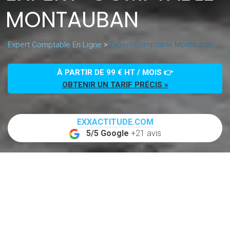
MONTAUBAN
Expert Comptable En Ligne
>
Expert-Comptable Montauban
À PARTIR DE 99 € HT / MOIS 👉
OBTENIR UN TARIF PRÉCIS »
EXXACTITUDE.COM
5/5 Google
+21 avis