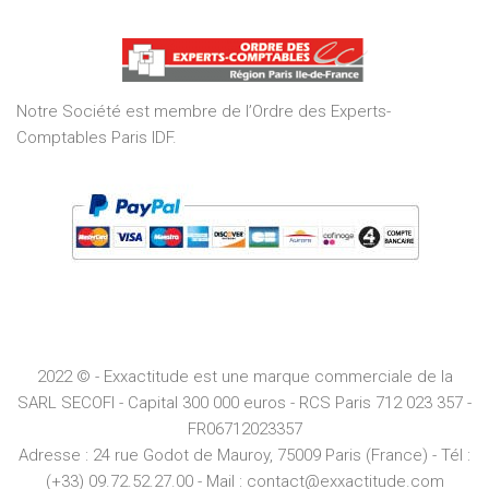
out
of
5
Notre Société est membre de l’Ordre des Experts-
Comptables Paris IDF.
2022 © - Exxactitude est une marque commerciale de la
SARL SECOFI - Capital 300 000 euros -
RCS
Paris
712 023 357 -
FR06712023357
Adresse :
24 rue Godot de Mauroy, 75009 Paris (France) - Tél :
(+33) 09.72.52.27.00 - Mail : contact@exxactitude.com