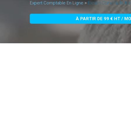
Expert Comptable En Ligne
>
Expert-Comptable Ma
À PARTIR DE 99 € HT / M