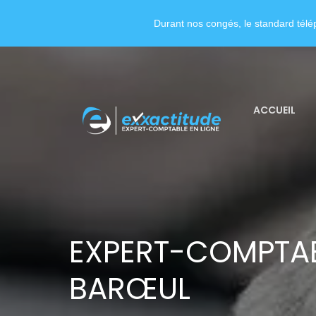
Durant nos congés, le standard télép
ACCUEIL
EXPERT-COMPTA
BARŒUL