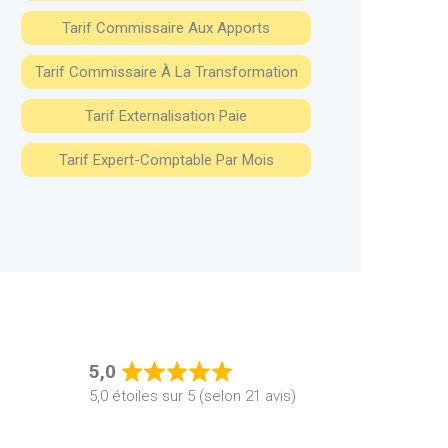
Tarif Commissaire Aux Apports
Tarif Commissaire À La Transformation
Tarif Externalisation Paie
Tarif Expert-Comptable Par Mois
5,0
Rated
5,0 étoiles sur 5 (selon 21 avis)
5,0
out