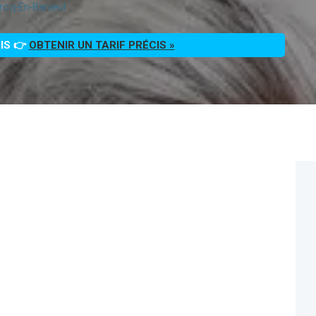
rcq-En-Barœul
OIS 👉
OBTENIR UN TARIF PRÉCIS »