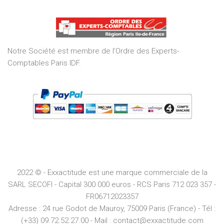
out
of
5
Notre Société est membre de l’Ordre des Experts-
Comptables Paris IDF.
2022 © - Exxactitude est une marque commerciale de la
SARL SECOFI - Capital 300 000 euros -
RCS
Paris
712 023 357 -
FR06712023357
Adresse :
24 rue Godot de Mauroy, 75009 Paris (France) - Tél :
(+33) 09.72.52.27.00 - Mail : contact@exxactitude.com