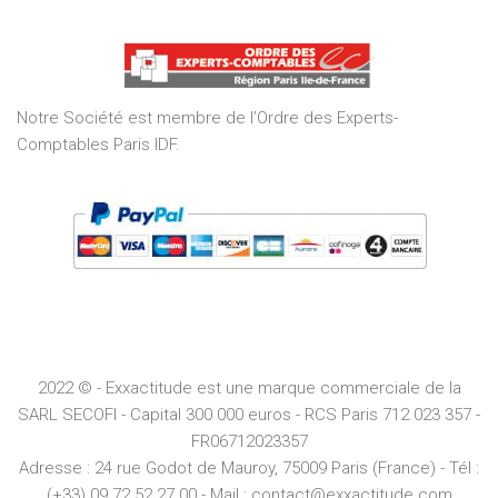
out
of
5
Notre Société est membre de l’Ordre des Experts-
Comptables Paris IDF.
2022 © - Exxactitude est une marque commerciale de la
SARL SECOFI - Capital 300 000 euros -
RCS
Paris
712 023 357 -
FR06712023357
Adresse :
24 rue Godot de Mauroy, 75009 Paris (France) - Tél :
(+33) 09.72.52.27.00 - Mail : contact@exxactitude.com