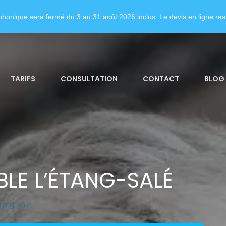
honique sera fermé du 3 au 31 août 2026 inclus. Le devis en ligne rest
TARIFS
CONSULTATION
CONTACT
BLOG
LE L’ÉTANG-SALÉ
tang-Salé