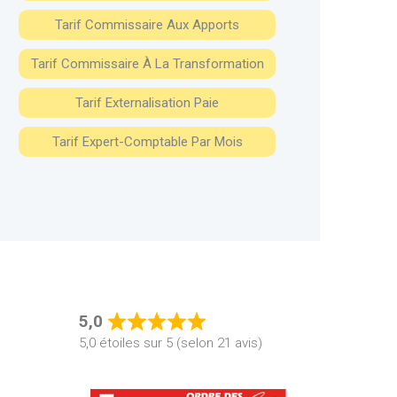
Tarif Commissaire Aux Apports
Tarif Commissaire À La Transformation
Tarif Externalisation Paie
Tarif Expert-Comptable Par Mois
5,0
Rated
5,0 étoiles sur 5 (selon 21 avis)
5,0
out
of