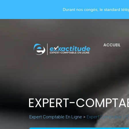
Durant nos congés, le standard télép
ACCUEIL
EXPERT-COMPTAB
Expert Comptable En Ligne
>
Expert-Comptable L’É