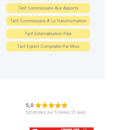
Tarif Commissaire Aux Apports
Tarif Commissaire À La Transformation
Tarif Externalisation Paie
Tarif Expert-Comptable Par Mois
5,0
Rated
5,0 étoiles sur 5 (selon 21 avis)
5,0
out
of