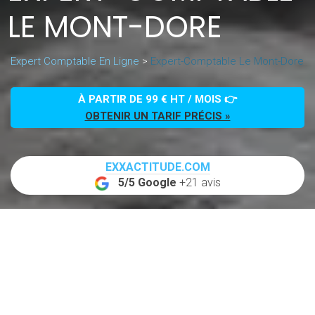
LE MONT-DORE
Expert Comptable En Ligne
>
Expert-Comptable Le Mont-Dore
À PARTIR DE 99 € HT / MOIS 👉
OBTENIR UN TARIF PRÉCIS »
EXXACTITUDE.COM
5/5 Google
+21 avis