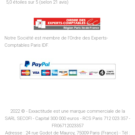
5,0 étoiles sur 5 (selon 21 avis)
5,0
out
of
5
Notre Société est membre de l’Ordre des Experts-
Comptables Paris IDF.
2022 © - Exxactitude est une marque commerciale de la
SARL SECOFI - Capital 300 000 euros -
RCS
Paris
712 023 357 -
FR06712023357
Adresse :
24 rue Godot de Mauroy, 75009 Paris (France) - Tél :