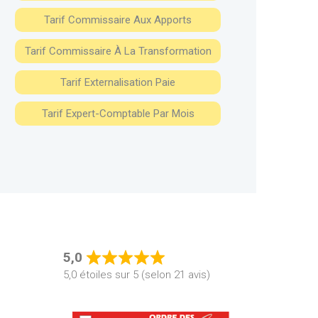
Tarif Commissaire Aux Apports
Tarif Commissaire À La Transformation
Tarif Externalisation Paie
Tarif Expert-Comptable Par Mois
5,0
Rated
5,0 étoiles sur 5 (selon 21 avis)
5,0
out
of