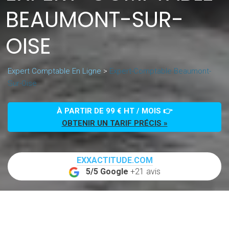
BEAUMONT-SUR-
OISE
Expert Comptable En Ligne
>
Expert-Comptable Beaumont-
Sur-Oise
À PARTIR DE 99 € HT / MOIS 👉
OBTENIR UN TARIF PRÉCIS »
EXXACTITUDE.COM
5/5 Google
+21 avis