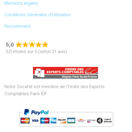
Mentions légales
Conditions Générales d’Utilisation
Recrutement
5,0
Rated
5,0 étoiles sur 5 (selon 21 avis)
5,0
out
of
5
Notre Société est membre de l’Ordre des Experts-
Comptables Paris IDF.