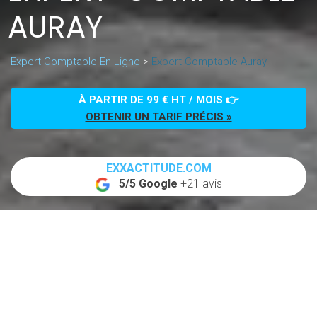
AURAY
Expert Comptable En Ligne
>
Expert-Comptable Auray
À PARTIR DE 99 € HT / MOIS 👉
OBTENIR UN TARIF PRÉCIS »
EXXACTITUDE.COM
5/5 Google
+21 avis