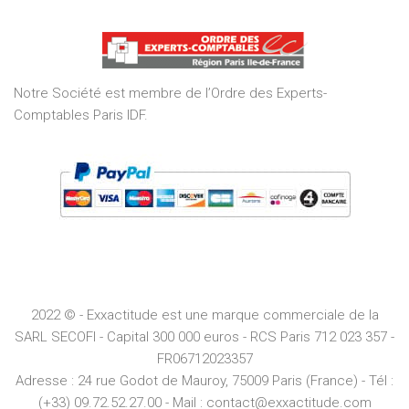
out
of
5
Notre Société est membre de l’Ordre des Experts-
Comptables Paris IDF.
2022 © - Exxactitude est une marque commerciale de la
SARL SECOFI - Capital 300 000 euros -
RCS
Paris
712 023 357 -
FR06712023357
Adresse :
24 rue Godot de Mauroy, 75009 Paris (France) - Tél :
(+33) 09.72.52.27.00 - Mail : contact@exxactitude.com