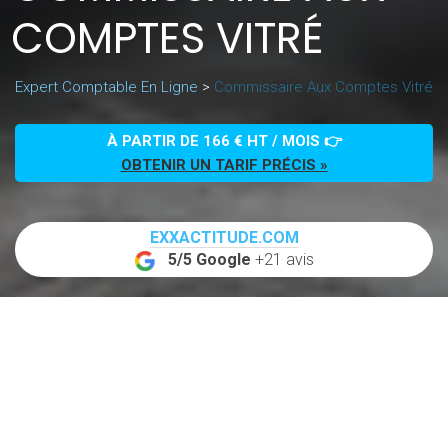
COMPTES VITRÉ
Expert Comptable En Ligne
>
Commissaire Aux Comptes Vitré
À PARTIR DE 166 € HT / MOIS 👉
OBTENIR UN TARIF PRÉCIS »
EXXACTITUDE.COM
5/5 Google
+21 avis