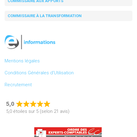
COMMISSAIRE AUX APPORTS
COMMISSAIRE À LA TRANSFORMATION
Mentions légales
Conditions Générales d’Utilisation
Recrutement
5,0
Rated
5,0 étoiles sur 5 (selon 21 avis)
5,0
out
of
5