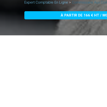
Expert Comptable En Ligne
>
Commissaire Aux Comp
À PARTIR DE 166 € HT / M