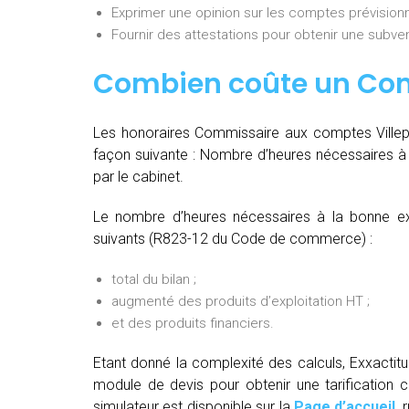
Exprimer une opinion sur les comptes prévisionn
Fournir des attestations pour obtenir une subvent
Combien coûte un Co
Les honoraires Commissaire aux comptes Villepin
façon suivante :
Nombre d’heures nécessaires à 
par le cabinet.
Le nombre d’heures nécessaires à la bonne ex
suivants (R823-12 du Code de commerce) :
total du bilan ;
augmenté des produits d’exploitation HT ;
et des produits financiers.
Etant donné la complexité des calculs, Exxactit
module de devis pour obtenir une tarification c
simulateur est disponible sur la
Page d’accueil
, 