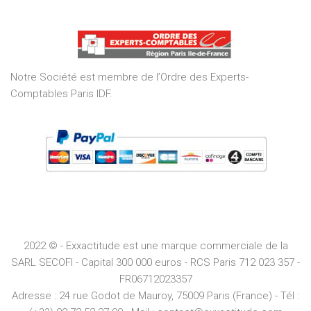
5,0
out
of
5
Notre Société est membre de l’Ordre des Experts-
Comptables Paris IDF.
2022 © - Exxactitude est une marque commerciale de la
SARL SECOFI - Capital 300 000 euros -
RCS
Paris
712 023 357 -
FR06712023357
Adresse :
24 rue Godot de Mauroy, 75009 Paris (France) - Tél :