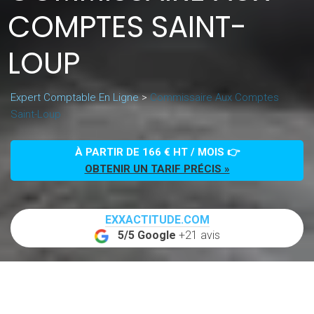
COMPTES SAINT-
LOUP
Expert Comptable En Ligne
>
Commissaire Aux Comptes
Saint-Loup
À PARTIR DE 166 € HT / MOIS 👉
OBTENIR UN TARIF PRÉCIS »
EXXACTITUDE.COM
5/5 Google
+21 avis