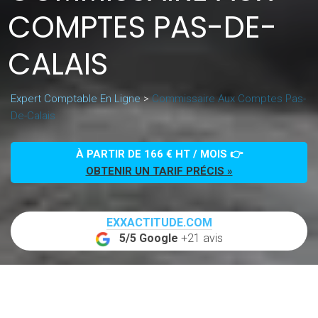
COMPTES PAS-DE-
CALAIS
Expert Comptable En Ligne
>
Commissaire Aux Comptes Pas-
De-Calais
À PARTIR DE 166 € HT / MOIS 👉
OBTENIR UN TARIF PRÉCIS »
EXXACTITUDE.COM
5/5 Google
+21 avis