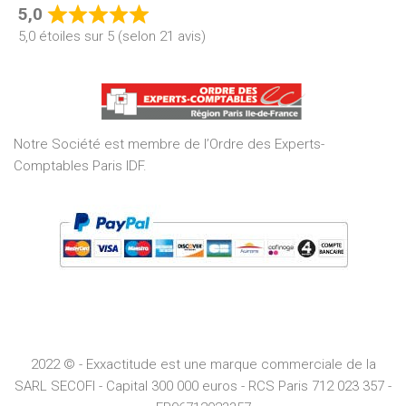
5,0
Rated
5,0 étoiles sur 5 (selon 21 avis)
5,0
out
of
5
Notre Société est membre de l’Ordre des Experts-
Comptables Paris IDF.
2022 © - Exxactitude est une marque commerciale de la
SARL SECOFI - Capital 300 000 euros -
RCS
Paris
712 023 357 -