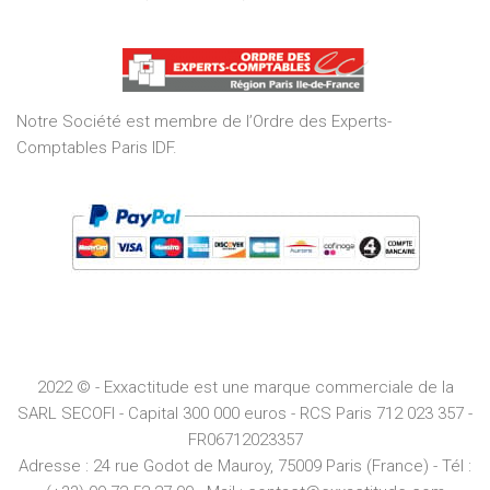
5,0
out
of
5
Notre Société est membre de l’Ordre des Experts-
Comptables Paris IDF.
2022 © - Exxactitude est une marque commerciale de la
SARL SECOFI - Capital 300 000 euros -
RCS
Paris
712 023 357 -
FR06712023357
Adresse :
24 rue Godot de Mauroy, 75009 Paris (France) - Tél :