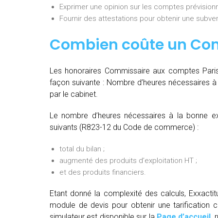
Exprimer une opinion sur les comptes prévisionn
Fournir des attestations pour obtenir une subvent
Combien coûte un Co
Les honoraires Commissaire aux comptes Paris 
façon suivante :
Nombre d’heures nécessaires à 
par le cabinet.
Le nombre d’heures nécessaires à la bonne ex
suivants (R823-12 du Code de commerce) :
total du bilan ;
augmenté des produits d’exploitation HT ;
et des produits financiers.
Etant donné la complexité des calculs, Exxact
module de devis pour obtenir une tarification c
simulateur est disponible sur la
Page d’accueil
, 