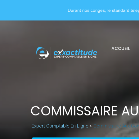
Durant nos congés, le standard télép
ACCUEIL
COMMISSAIRE AU
Expert Comptable En Ligne
>
Commissaire Aux Com