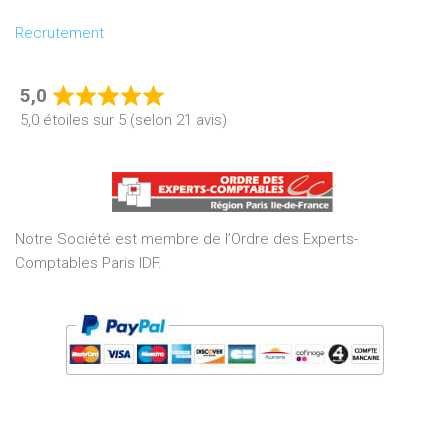
Recrutement
5,0
Rated
5,0 étoiles sur 5 (selon 21 avis)
5,0
out
of
5
Notre Société est membre de l’Ordre des Experts-
Comptables Paris IDF.