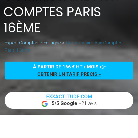
COMPTES PARIS
16ÈME
Expert Comptable En Ligne
>
Commissaire Aux Comptes
Paris 16ème
À PARTIR DE 166 € HT / MOIS 👉
OBTENIR UN TARIF PRÉCIS »
EXXACTITUDE.COM
5/5 Google
+21 avis