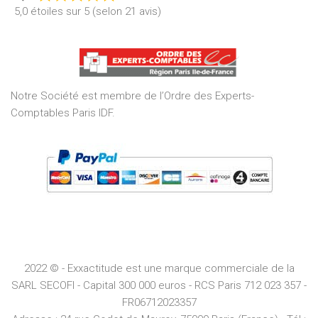
Rated
5,0 étoiles sur 5 (selon 21 avis)
5,0
out
of
5
Notre Société est membre de l’Ordre des Experts-
Comptables Paris IDF.
2022 © - Exxactitude est une marque commerciale de la
SARL SECOFI - Capital 300 000 euros -
RCS
Paris
712 023 357 -
FR06712023357