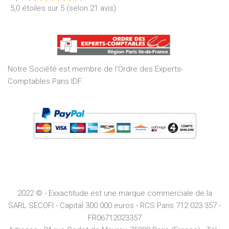
Rated
5,0 étoiles sur 5 (selon 21 avis)
5,0
out
of
5
Notre Société est membre de l’Ordre des Experts-
Comptables Paris IDF.
2022 © - Exxactitude est une marque commerciale de la
SARL SECOFI - Capital 300 000 euros -
RCS
Paris
712 023 357 -
FR06712023357