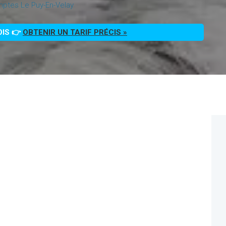
ptes Le Puy-En-Velay
OIS 👉
OBTENIR UN TARIF PRÉCIS »