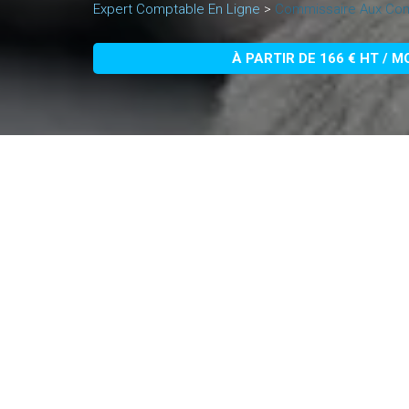
Expert Comptable En Ligne
>
Commissaire Aux Com
À PARTIR DE 166 € HT / M