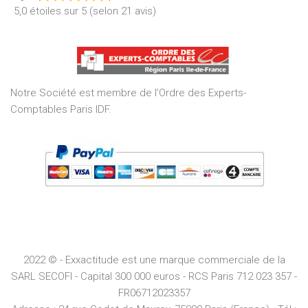
Rated
5,0 étoiles sur 5 (selon 21 avis)
5,0
out
of
5
Notre Société est membre de l’Ordre des Experts-
Comptables Paris IDF.
2022 © - Exxactitude est une marque commerciale de la
SARL SECOFI - Capital 300 000 euros -
RCS
Paris
712 023 357 -
FR06712023357