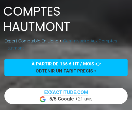
COMPTES
HAUTMONT
Expert Comptable En Ligne
>
Commissaire Aux Comptes
Hautmont
À PARTIR DE 166 € HT / MOIS 👉
OBTENIR UN TARIF PRÉCIS »
EXXACTITUDE.COM
5/5 Google
+21 avis