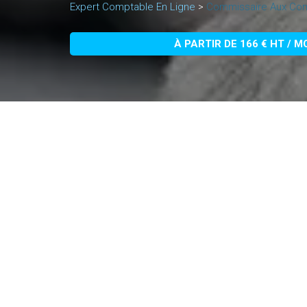
Expert Comptable En Ligne
>
Commissaire Aux Com
À PARTIR DE 166 € HT / M