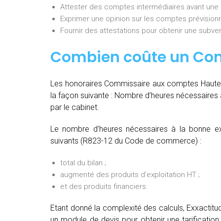
Attester des comptes intermédiaires avant une
Exprimer une opinion sur les comptes prévisionn
Fournir des attestations pour obtenir une subvent
Combien coûte un Co
Les honoraires Commissaire aux comptes Hautes-
la façon suivante :
Nombre d’heures nécessaires à
par le cabinet.
Le nombre d’heures nécessaires à la bonne ex
suivants (R823-12 du Code de commerce) :
total du bilan ;
augmenté des produits d’exploitation HT ;
et des produits financiers.
Etant donné la complexité des calculs, Exxacti
un module de devis pour obtenir une tarification 