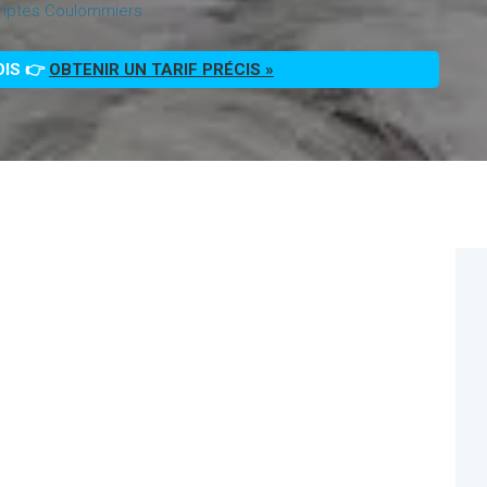
mptes Coulommiers
OIS 👉
OBTENIR UN TARIF PRÉCIS »