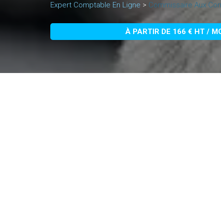
Expert Comptable En Ligne
>
Commissaire Aux Co
À PARTIR DE 166 € HT / M