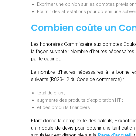
Exprimer une opinion sur les comptes prévisionn
Fournir des attestations pour obtenir une subvent
Combien coûte un Co
Les honoraires Commissaire aux comptes Coulomm
la façon suivante :
Nombre d’heures nécessaires à
par le cabinet.
Le nombre d’heures nécessaires à la bonne ex
suivants (R823-12 du Code de commerce) :
total du bilan ;
augmenté des produits d’exploitation HT ;
et des produits financiers.
Etant donné la complexité des calculs, Exxacti
un module de devis pour obtenir une tarification 
simulateur est disponible sur la
Page d’accueil
, 