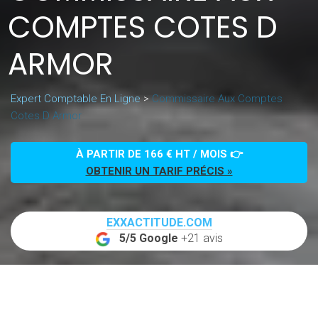
COMPTES COTES D
ARMOR
Expert Comptable En Ligne
>
Commissaire Aux Comptes
Cotes D Armor
À PARTIR DE 166 € HT / MOIS 👉
OBTENIR UN TARIF PRÉCIS »
EXXACTITUDE.COM
5/5 Google
+21 avis