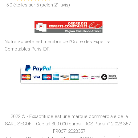
Rated
5,0 étoiles sur 5 (selon 21 avis)
5,0
out
of
5
Notre Société est membre de l’Ordre des Experts-
Comptables Paris IDF.
2022 © - Exxactitude est une marque commerciale de la
SARL SECOFI - Capital 300 000 euros -
RCS
Paris
712 023 357 -
FR06712023357