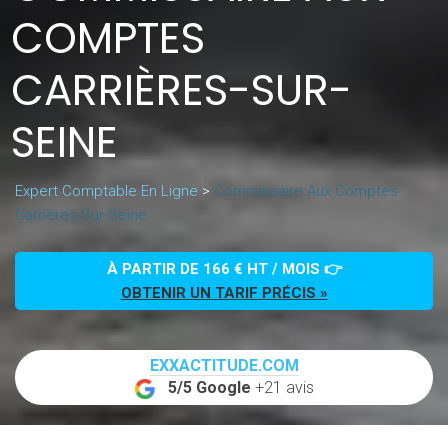
COMPTES
CARRIÈRES-SUR-
SEINE
Expert Comptable En Ligne
>
Commissaire Aux Comptes
Carrières-Sur-Seine
À PARTIR DE 166 € HT / MOIS 👉
OBTENIR UN TARIF PRÉCIS »
EXXACTITUDE.COM
5/5 Google
+21 avis