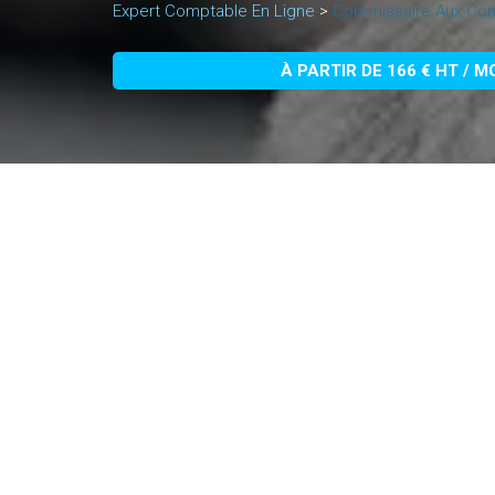
Expert Comptable En Ligne
>
Commissaire Aux Com
À PARTIR DE 166 € HT / M