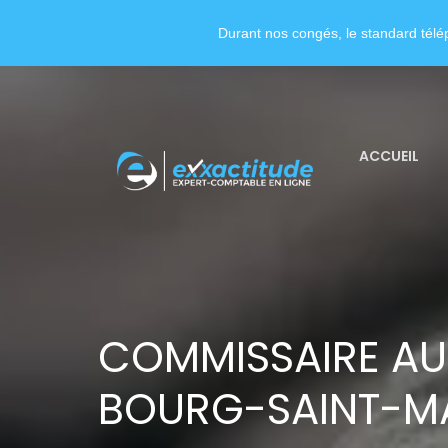
Durant nos congés, le standard télép
ACCUEIL
COMMISSAIRE A
BOURG-SAINT-M