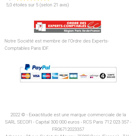
Rated
5,0 étoiles sur 5 (selon 21 avis)
5,0
out
of
5
Notre Société est membre de l’Ordre des Experts-
Comptables Paris IDF.
2022 © - Exxactitude est une marque commerciale de la
SARL SECOFI - Capital 300 000 euros -
RCS
Paris
712 023 357 -
FR06712023357