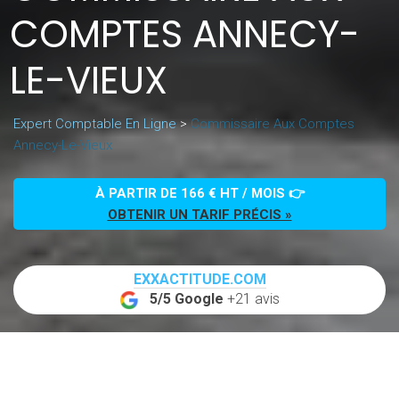
COMPTES ANNECY-
LE-VIEUX
Expert Comptable En Ligne
>
Commissaire Aux Comptes
Annecy-Le-Vieux
À PARTIR DE 166 € HT / MOIS 👉
OBTENIR UN TARIF PRÉCIS »
EXXACTITUDE.COM
5/5 Google
+21 avis