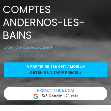
COMPTES
ANDERNOS-LES-
BAINS
Expert Comptable En Ligne
>
Commissaire Aux Comptes
Andernos-Les-Bains
À PARTIR DE 166 € HT / MOIS 👉
OBTENIR UN TARIF PRÉCIS »
EXXACTITUDE.COM
5/5 Google
+21 avis