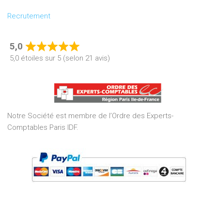
Recrutement
5,0
Rated
5,0 étoiles sur 5 (selon 21 avis)
5,0
out
of
5
Notre Société est membre de l’Ordre des Experts-
Comptables Paris IDF.