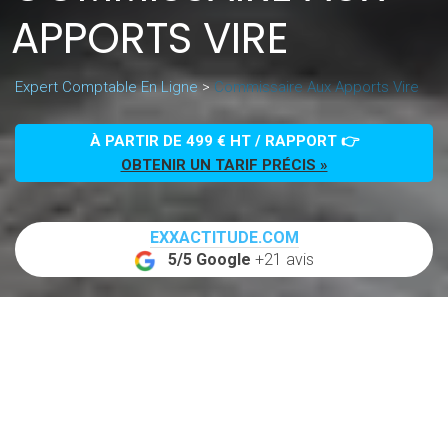
APPORTS VIRE
Expert Comptable En Ligne
>
Commissaire Aux Apports Vire
À PARTIR DE 499 € HT / RAPPORT 👉
OBTENIR UN TARIF PRÉCIS »
EXXACTITUDE.COM
5/5 Google
+21 avis