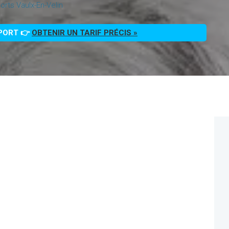
rts Vaulx-En-Velin
PPORT 👉
OBTENIR UN TARIF PRÉCIS »