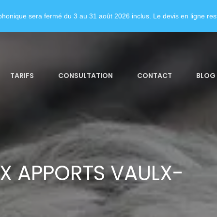
honique sera fermé du 3 au 31 août 2026 inclus. Le devis en ligne rest
TARIFS
CONSULTATION
CONTACT
BLOG
X APPORTS VAULX-