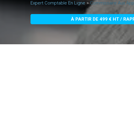
Expert Comptable En Ligne
>
Commissaire Aux Appo
À PARTIR DE 499 € HT / RA