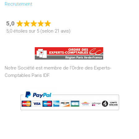
Recrutement
5,0
Rated
5,0 étoiles sur 5 (selon 21 avis)
5,0
out
of
5
Notre Société est membre de l’Ordre des Experts-
Comptables Paris IDF.