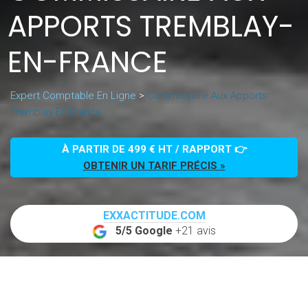
APPORTS TREMBLAY-
EN-FRANCE
Expert Comptable En Ligne
>
Commissaire Aux Apports
Tremblay-En-France
À PARTIR DE 499 € HT / RAPPORT 👉
OBTENIR UN TARIF PRÉCIS »
EXXACTITUDE.COM
5/5 Google
+21 avis