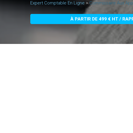
Expert Comptable En Ligne
>
Commissaire Aux Appo
À PARTIR DE 499 € HT / RA