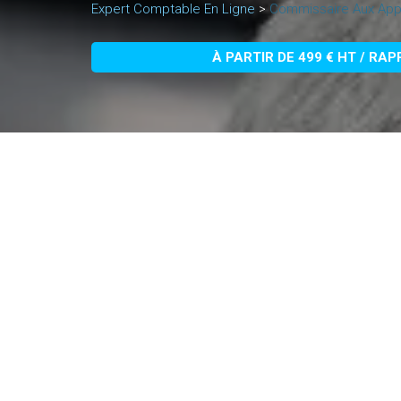
Expert Comptable En Ligne
>
Commissaire Aux Appo
À PARTIR DE 499 € HT / RA