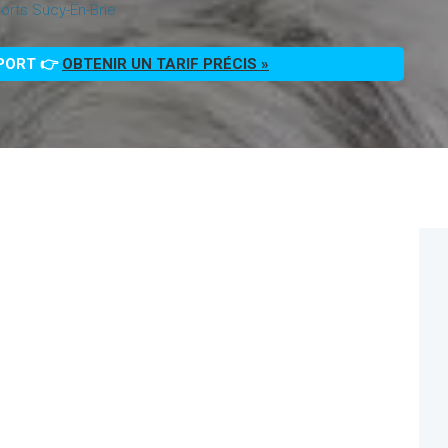
rts Sucy-En-Brie
PPORT 👉
OBTENIR UN TARIF PRÉCIS »