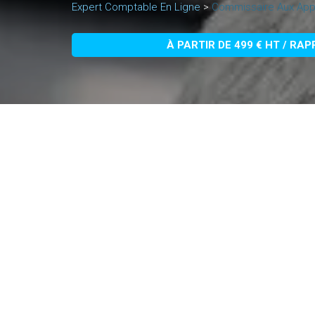
Expert Comptable En Ligne
>
Commissaire Aux Appo
À PARTIR DE 499 € HT / RA