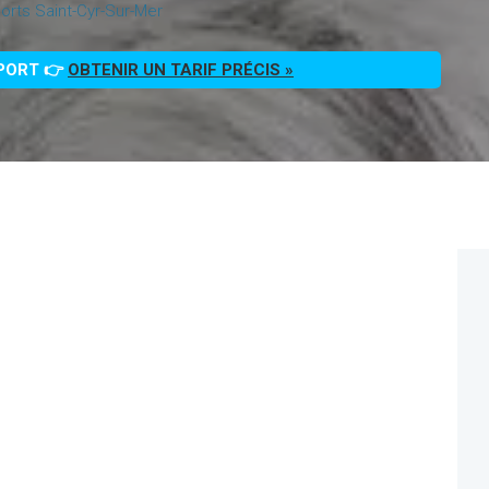
rts Saint-Cyr-Sur-Mer
PPORT 👉
OBTENIR UN TARIF PRÉCIS »