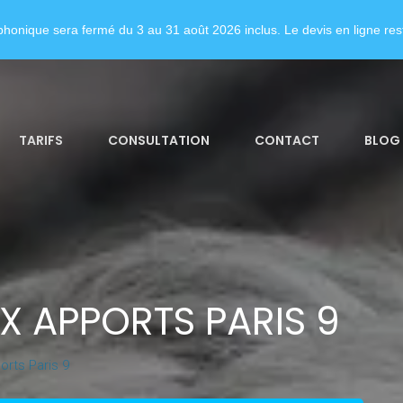
honique sera fermé du 3 au 31 août 2026 inclus. Le devis en ligne rest
TARIFS
CONSULTATION
CONTACT
BLOG
X APPORTS PARIS 9
rts Paris 9