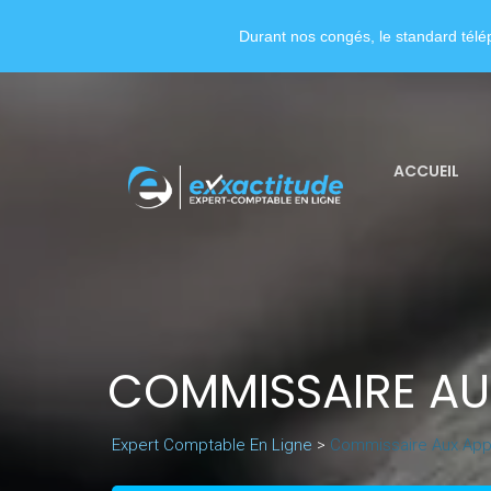
Durant nos congés, le standard télép
ACCUEIL
COMMISSAIRE AU
Expert Comptable En Ligne
>
Commissaire Aux Appo