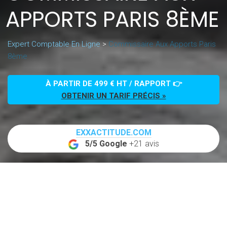
APPORTS PARIS 8ÈME
Expert Comptable En Ligne
>
Commissaire Aux Apports Paris
8ème
À PARTIR DE 499 € HT / RAPPORT 👉
OBTENIR UN TARIF PRÉCIS »
EXXACTITUDE.COM
5/5 Google
+21 avis