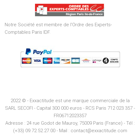
of
5
Notre Société est membre de l’Ordre des Experts-
Comptables Paris IDF.
2022 © - Exxactitude est une marque commerciale de la
SARL SECOFI - Capital 300 000 euros -
RCS
Paris
712 023 357 -
FR06712023357
Adresse :
24 rue Godot de Mauroy, 75009 Paris (France) - Tél :
(+33) 09.72.52.27.00 - Mail : contact@exxactitude.com