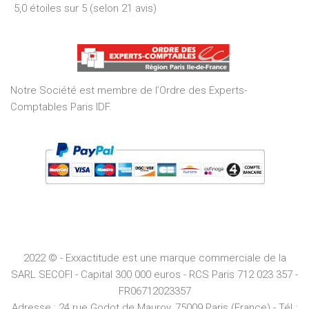
5,0 étoiles sur 5 (selon 21 avis)
5,0
out
of
5
Notre Société est membre de l’Ordre des Experts-
Comptables Paris IDF.
2022 © - Exxactitude est une marque commerciale de la
SARL SECOFI - Capital 300 000 euros -
RCS
Paris
712 023 357 -
FR06712023357
Adresse :
24 rue Godot de Mauroy, 75009 Paris (France) - Tél :