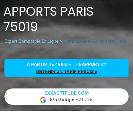
APPORTS PARIS
75019
Expert Comptable En Ligne
>
Commissaire Aux Apports Paris
75019
À PARTIR DE 499 € HT / RAPPORT 👉
OBTENIR UN TARIF PRÉCIS »
EXXACTITUDE.COM
5/5 Google
+21 avis