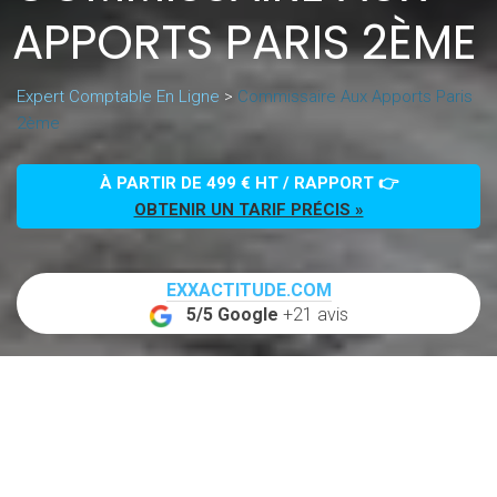
APPORTS PARIS 2ÈME
Expert Comptable En Ligne
>
Commissaire Aux Apports Paris
2ème
À PARTIR DE 499 € HT / RAPPORT 👉
OBTENIR UN TARIF PRÉCIS »
EXXACTITUDE.COM
5/5 Google
+21 avis